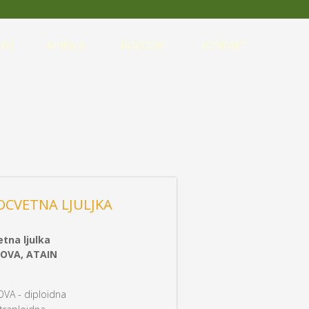
USI
MNENJA
DOGODKI
KONTAKT
CVETNA LJULJKA
tna ljulka
OVA, ATAIN
VA - diploidna