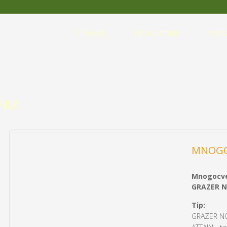
O PLANTI
VRSTE SEMEN
POSK
nice
MNOGO
Mnogocve
GRAZER N
Tip:
GRAZER NO