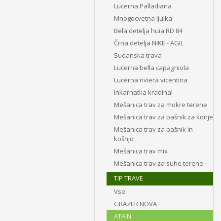
Lucerna Palladiana
Mnogocvetna ljulka
Bela detelja huia RD 84
Črna detelja NIKE - AGIL
Sudanska trava
Lucerna bella capagniola
Lucerna riviera vicentina
Inkarnatka kradinal
Mešanica trav za mokre terene
Mešanica trav za pašnik za konje
Mešanica trav za pašnik in
košnjo
Mešanica trav mix
Mešanica trav za suhe terene
TIP TRAVE
Vse
GRAZER NOVA
ATAIN